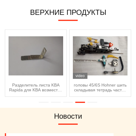
ВЕРХНИЕ ПРОДУКТЫ
video
Разделитель листа KBA
головы 45/6S Hohner шить
Rapida для KBA возместил
складывая тетрадь частей
части печатной машины
машины делая машину
запасные
Новости