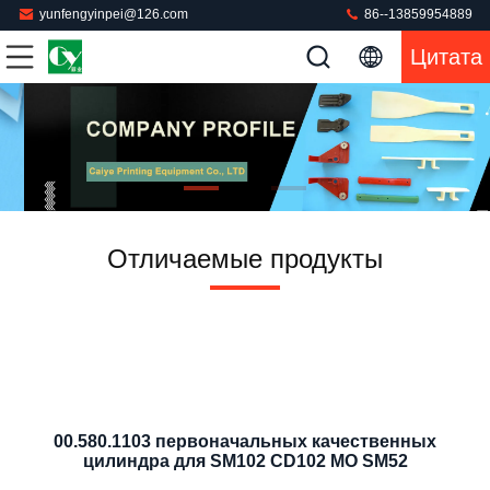
yunfengyinpei@126.com
86--13859954889
Цитата
Отличаемые продукты
00.580.1103 первоначальных качественных
цилиндра для SM102 CD102 MO SM52