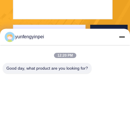
Отправьте
yunfengyinpei
12:20 PM
Good day, what product are you looking for?
Caiye Printing Equipment Co., LTD
yunfengyinpei@126.com
86--13859954889
Комната 101, отсутствие 15
5, Донпу Или, района Сими
нг, провинции Сямен, Фуцз
яня, Китая