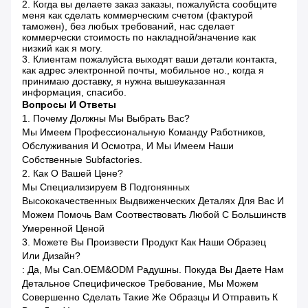
2. Когда вы делаете заказ заказы, пожалуйста сообщите
меня как сделать коммерческим счетом (фактурой
таможен), без любых требований, нас сделает
коммерчески стоимость по накладной/значение как
низкий как я могу.
3. Клиентам пожалуйста выходят ваши детали контакта,
как адрес электронной почты, мобильное но., когда я
принимаю доставку, я нужна вышеуказанная
информация, спасибо.
Вопросы И Ответы
1. Почему Должны Мы Выбрать Вас?
Мы Имеем Профессиональную Команду Работников,
Обслуживания И Осмотра, И Мы Имеем Наши
Собственные Subfactories.
2. Как О Вашей Цене?
Мы Специализируем В Подгонянных
Высококачественных Выдвиженческих Деталях Для Вас И
Можем Помочь Вам Соотвествовать Любой С Большинств
Умеренной Ценой
3. Можете Вы Произвести Продукт Как Наши Образец
Или Дизайн?
: Да, Мы Can.OEM&ODM Радушны. Покуда Вы Даете Нам
Детальное Специфическое Требование, Мы Можем
Совершенно Сделать Такие Же Образцы И Отправить К