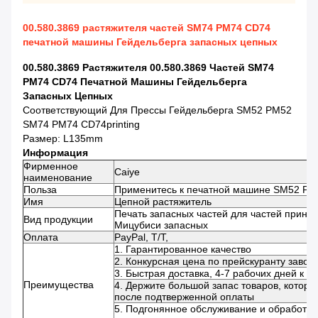
00.580.3869 растяжителя частей SM74 PM74 CD74
печатной машины Гейдельберга запасных цепных
00.580.3869 Растяжителя 00.580.3869 Частей SM74
PM74 CD74 Печатной Машины Гейдельберга
Запасных Цепных
Соответствующий Для Прессы Гейдельберга SM52 PM52
SM74 PM74 CD74printing
Размер: L135mm
Информация
Фирменное
Caiye
наименование
Польза
Применитесь к печатной машине SM52 P
Имя
Цепной растяжитель
Печать запасных частей для частей принт
Вид продукции
Мицубиси запасных
Оплата
PayPal, T/T,
1. Гарантированное качество
2. Конкурсная цена по прейскуранту завод
3. Быстрая доставка, 4-7 рабочих дней к U
Преимущества
4. Держите большой запас товаров, которы
после подтверженной оплаты
5. Подгонянное обслуживание и обработка