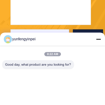
Отправьте
yunfengyinpei
8:22 AM
Good day, what product are you looking for?
Caiye Printing Equipment Co., LTD
yunfengyinpei@126.com
86--13859954889
Комната 101, отсутствие 15
5, Донпу Или, района Сими
нг, провинции Сямен, Фуцз