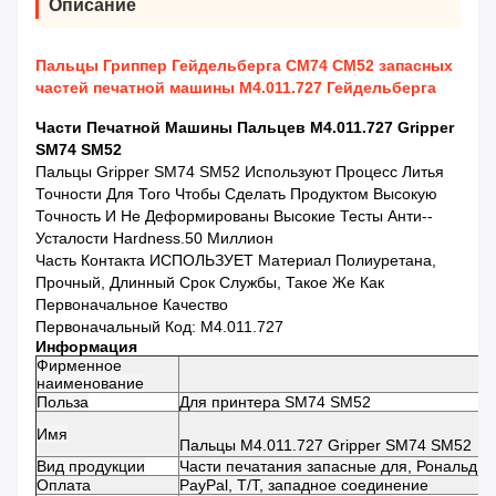
Описание
Пальцы Гриппер Гейдельберга СМ74 СМ52 запасных
частей печатной машины М4.011.727 Гейдельберга
Части Печатной Машины Пальцев M4.011.727 Gripper
SM74 SM52
Пальцы Gripper SM74 SM52 Используют Процесс Литья
Точности Для Того Чтобы Сделать Продуктом Высокую
Точность И Не Деформированы Высокие Тесты Анти--
Усталости Hardness.50 Миллион
Часть Контакта ИСПОЛЬЗУЕТ Материал Полиуретана,
Прочный, Длинный Срок Службы, Такое Же Как
Первоначальное Качество
Первоначальный Код: M4.011.727
Информация
Фирменное
наименование
Польза
Для принтера
SM74 SM52
Имя
Пальцы M4.011.727 Gripper SM74 SM52
Вид продукции
Части печатания запасные для, Рональд, 
Оплата
PayPal, T/T, западное соединение