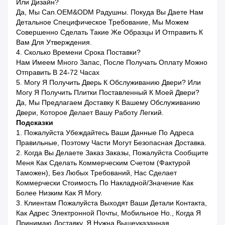
Или Дизайн?
Да, Мы Can.OEM&ODM Радушны. Покуда Вы Даете Нам
Детальное Специфическое Требование, Мы Можем
Совершенно Сделать Такие Же Образцы И Отправить К
Вам Для Утверждения.
4. Сколько Времени Срока Поставки?
Нам Имеем Много Запас, После Получать Оплату Можно
Отправить В 24-72 Часах
5. Могу Я Получить Дверь К Обслуживанию Двери? Или
Могу Я Получить Плитки Поставленный К Моей Двери?
Да, Мы Предлагаем Доставку К Вашему Обслуживанию
Двери, Которое Делает Вашу Работу Легкий.
Подсказки
1. Пожалуйста Убеждайтесь Ваши Данные По Адреса
Правильные, Поэтому Части Могут Безопасная Доставка.
2. Когда Вы Делаете Заказ Заказы, Пожалуйста Сообщите
Меня Как Сделать Коммерческим Счетом (фактурой
Таможен), Без Любых Требований, Нас Сделает
Коммерчески Стоимость По Накладной/значение Как
Более Низким Как Я Могу.
3. Клиентам Пожалуйста Выходят Ваши Детали Контакта,
Как Адрес Электронной Почты, Мобильное Но., Когда Я
Принимаю Доставку, Я Нужна Вышеуказанная