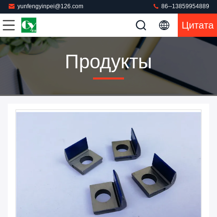
yunfengyinpei@126.com
86--13859954889
Цитата
Продукты