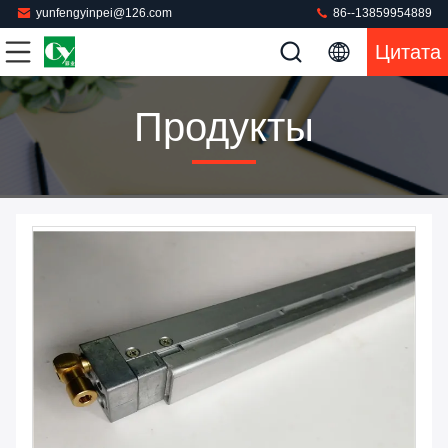
yunfengyinpei@126.com
86--13859954889
Цитата
Продукты