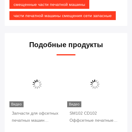
смещенные части печатной машины
части печатной машины смещения сети запасные
Подобные продукты
Видео
Видео
Запчасти для офсетных
SM102 CD102
00
печатных машин
Оффсетные печатные
F7
ых
98.184.1051 Для CD102
машины запасные части
ро