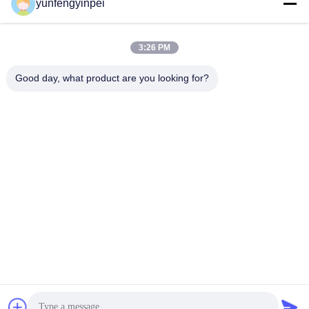
yunfengyinpei
3:26 PM
Good day, what product are you looking for?
Caiye Printing Equipment Co., LTD
yunfengyinpei@126.com
86--13859954889
Комната 101, отсутствие 15
5, Донпу Или, района Сими
нг, провинции Сямен, Фуцз
яня, Китая
Китай Хорошее качество Части смещенной печатной машины
запасные Доставщик. 2026 offsetprintingmachinespareparts.com . Все
права защищены.