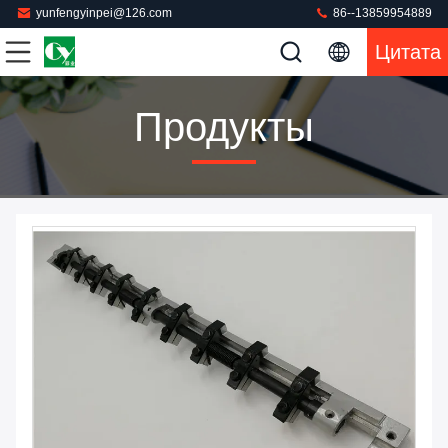
yunfengyinpei@126.com
86--13859954889
Цитата
Продукты