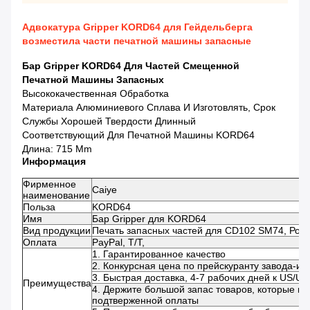
Адвокатура Gripper KORD64 для Гейдельберга
возместила части печатной машины запасные
Бар Gripper KORD64 Для Частей Смещенной
Печатной Машины Запасных
Высококачественная Обработка
Материала Алюминиевого Сплава И Изготовлять, Срок
Службы Хорошей Твердости Длинный
Соответствующий Для Печатной Машины KORD64
Длина: 715 Mm
Информация
Фирменное
Caiye
наименование
Польза
KORD64
Имя
Бар Gripper для KORD64
Вид продукции
Печать запасных частей для CD102 SM74, Рона
Оплата
PayPal, T/T,
1. Гарантированное качество
2. Конкурсная цена по прейскуранту завода-из
3. Быстрая доставка, 4-7 рабочих дней к US/UK
Преимущества
4. Держите большой запас товаров, которые мо
подтверженной оплаты