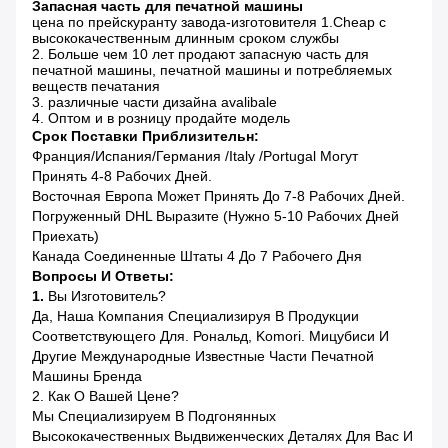
Запасная часть для печатной машины
цена по прейскуранту завода-изготовителя 1.Cheap с
высококачественным
длинным сроком службы
2.
Больше чем 10 лет продают запасную часть для
печатной машины, печатной машины и потребляемых
веществ печатания
3. различные части дизайна avalibale
4. Оптом и в розницу продайте модель
Срок Поставки Приблизительн:
Франция/Испания/Германия /Italy /Portugal Могут
Принять 4-8 Рабочих Дней.
Восточная Европа Может Принять До 7-8 Рабочих Дней.
Погруженный DHL Выразите (нужно 5-10 Рабочих Дней
Приехать)
Канада
Соединенные Штаты
4 До 7 Рабочего Дня
Вопросы И Ответы:
1.
Вы Изготовитель?
Да, Наша Компания Специализируя В Продукции
Соответствующего Для. Рональд, Komori. Мицубиси И
Другие Международные Известные Части Печатной
Машины Бренда
2.
Как О Вашей Цене?
Мы Специализируем В Подгонянных
Высококачественных Выдвиженческих Деталях Для Вас И