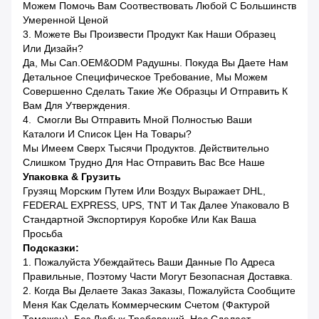
Можем Помочь Вам Соотвествовать Любой С Большинств
Умеренной Ценой
3. Можете Вы Произвести Продукт Как Наши Образец
Или Дизайн?
Да, Мы Can.OEM&ODM Радушны. Покуда Вы Даете Нам
Детальное Специфическое Требование, Мы Можем
Совершенно Сделать Такие Же Образцы И Отправить К
Вам Для Утверждения.
4. Смогли Вы Отправить Мной Полностью Ваши
Каталоги И Список Цен На Товары?
Мы Имеем Сверх Тысячи Продуктов. Действительно
Слишком Трудно Для Нас Отправить Вас Все Наше
Упаковка & Грузить
Грузящ Морским Путем Или Воздух Выражает DHL,
FEDERAL EXPRESS, UPS, TNT И Так Далее Упаковало В
Стандартной Экспортируя Коробке Или Как Ваша
Просьба
Подсказки:
1. Пожалуйста Убеждайтесь Ваши Данные По Адреса
Правильные, Поэтому Части Могут Безопасная Доставка.
2. Когда Вы Делаете Заказ Заказы, Пожалуйста Сообщите
Меня Как Сделать Коммерческим Счетом (фактурой