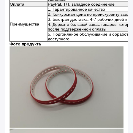
Оплата
PayPal, T/T, западное соединение
1. Гарантированное качество
2. Конкурсная цена по прейскуранту завод
3. Быстрая доставка, 4-7 рабочих дней к U
Преимущества
4. Держите большой запас товаров, которы
после подтверженной оплаты
5. Подгонянное обслуживание и обработка
доступного
Фото продукта