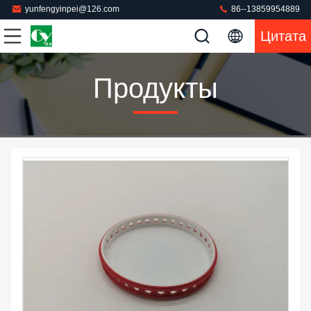
yunfengyinpei@126.com
86--13859954889
Цитата
Продукты