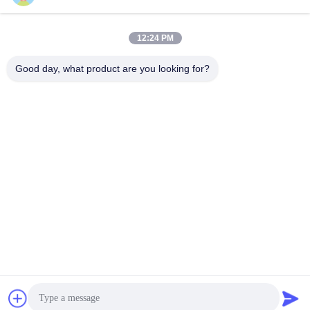
12:24 PM
Good day, what product are you looking for?
Caiye Printing Equipment Co., LTD
yunfengyinpei@126.com
86--13859954889
Комната 101, отсутствие 15
5, Донпу Или, района Сими
нг, провинции Сямен, Фуцз
яня, Китая
Китай Хорошее качество Части смещенной печатной машины
запасные Доставщик. 2026 offsetprintingmachinespareparts.com . Все
права защищены.