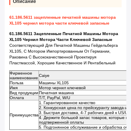
Описание
61.186.5611 зацепленные печатной машины мотора
XL105 чернил мотора части ключевой запасные
61.186.5611 Зацепленные Печатной Машины Мотора
XL105 Чернил Мотора Части Ключевой Запасные
Соответствующий Для Печатной Машины Гейдельберга
XL105, С Мотором Импортированным От Германии,
Раковина С Высококачественной Проектируя
Пластмассой, Хорошие Качественное И Рентабельный
Фирменное
Caiye
наименование
Польза
Машины XL105
Имя
Мотор чернил ключевой
Вид продукции
Печатная машина
Оплата
T/T, PayPal, W/U
1. Гарантированное качество
2. Конкурсная цена по прейскуранту завода-из
3. Быстрая доставка, 4-7 рабочих дней к US/UK
Преимущества
4. Держите большой запас товаров, которые мо
подтверженной оплаты
5. Подгонянное обслуживание и обработка обс