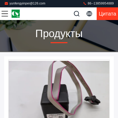
yunfengyinpei@126.com
86--13859954889
Цитата
Продукты