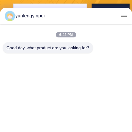
Отправьте
yunfengyinpei
6:42 PM
Good day, what product are you looking for?
Caiye Printing Equipment Co., LTD
yunfengyinpei@126.com
86--13859954889
Комната 101, отсутствие 15
5, Донпу Или, района Сими
нг, провинции Сямен, Фуцз
яня, Китая