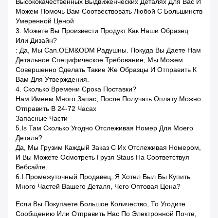
Высококачественных Выдвиженческих Деталях Для Вас И
Можем Помочь Вам Соотвествовать Любой С Большинств
Умеренной Ценой
3. Можете Вы Произвести Продукт Как Наши Образец
Или Дизайн?
: Да, Мы Can.OEM&ODM Радушны. Покуда Вы Даете Нам
Детальное Специфическое Требование, Мы Можем
Совершенно Сделать Такие Же Образцы И Отправить К
Вам Для Утверждения.
4. Сколько Времени Срока Поставки?
Нам Имеем Много Запас, После Получать Оплату Можно
Отправить В 24-72 Часах
Запасные Части
5.Is Там Сколько Угодно Отслеживая Номер Для Моего
Деталя?
Да, Мы Грузим Каждый Заказ С Их Отслеживая Номером,
И Вы Можете Осмотреть Грузя Staus На Соответствуя
Вебсайте.
6.I Промежуточный Продавец, Я Хотел Был Бы Купить
Много Частей Вашего Деталя, Чего Оптовая Цена?
Если Вы Покупаете Большое Количество, То Угодите
Сообщению Или Отправить Нас По Электронной Почте,