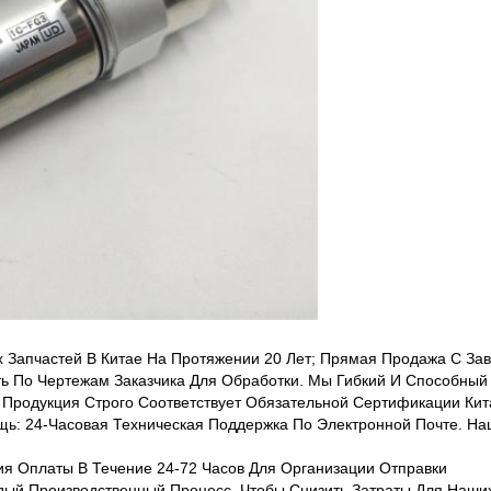
 Запчастей В Китае На Протяжении 20 Лет; Прямая Продажа С Зав
 По Чертежам Заказчика Для Обработки. Мы Гибкий И Способный
Продукция Строго Соответствует Обязательной Сертификации Кита
ь: 24-Часовая Техническая Поддержка По Электронной Почте. На
ия Оплаты В Течение 24-72 Часов Для Организации Отправки
ый Производственный Процесс, Чтобы Снизить Затраты Для Наших