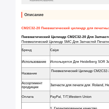
наименование:
Описание
CM2C32-20 Пневматический цилиндр для печатны
Пневматический Цилиндр CM2C32-20 Для Запчаст
Пневматический Цилиндр SMC Для Запчастей Печат
Бренд
Caiye
Использование
Используется Для
Heidelberg SOR
З
Пневматический
Название
Ассортимент
Запчасти для печати для Roland,
He
продукции
Оплата
PayPal, T/T,
Western Union
1. Гарантированное качество