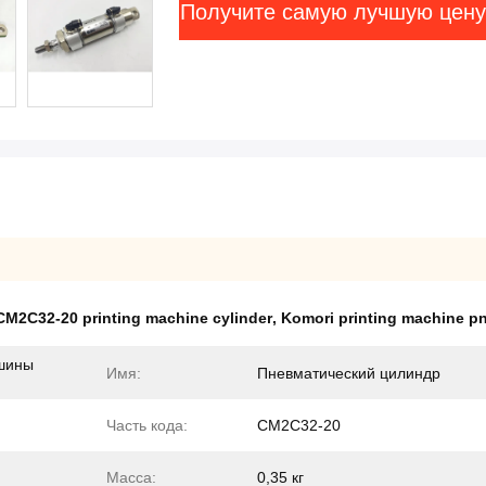
Получите самую лучшую цену
CM2C32-20 printing machine cylinder
,
Komori printing machine p
шины
Имя:
Пневматический цилиндр
Часть кода:
CM2C32-20
Масса:
0,35 кг