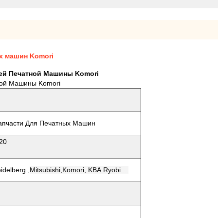
х машин Komori
ей Печатной Машины Komori
ной Машины Komori
апчасти Для Печатных Машин
 Цилиндр CM2C32-20
idelberg ,
Mitsubishi,Komori, KBA.Ryobi....