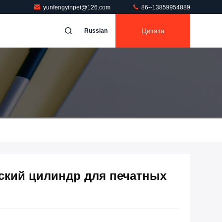
yunfengyinpei@126.com
86--13859954889
Цитата
Russian
ский цилиндр для печатных