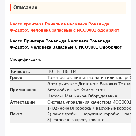
Описание
Части принтера Рональда человека Рональда
Ф-218559 человека запасные с ИСО9001 одобряют
Части Принтера Рональда Человека Рональда
Ф-218559 Человека Запасные С ИСО9001 Одобряют
Спецификация:
Точность
П0, П6, П5, П4
Гресе
Тавот основания мыла лития или как требо
Электрические Двигатели Бытовых Техник,
Применение
Автомобильные Компоненты,
Насосы, Машинное Оборудование.
Аттестации
Система управления качеством ИСО9001
Одиночная коробка + наружные коробка 
1)
Пакет
2) пакет трубки + наружные коробка + палл
3) согласно запросу клиента