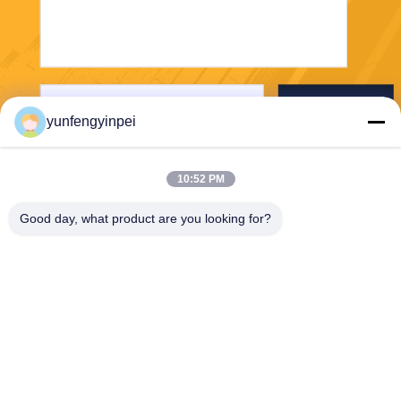
Отправьте
yunfengyinpei
10:52 PM
Good day, what product are you looking for?
Caiye Printing Equipment Co., LTD
yunfengyinpei@126.com
86--13859954889
Комната 101, отсутствие 15
5, Донпу Или, района Сими
нг, провинции Сямен, Фуцз
яня, Китая